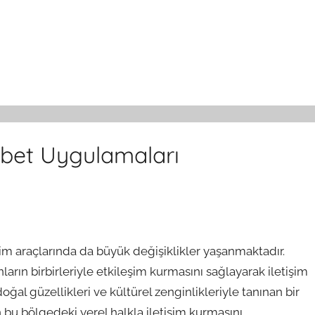
hbet Uygulamaları
şim araçlarında da büyük değişiklikler yaşanmaktadır.
ların birbirleriyle etkileşim kurmasını sağlayarak iletişim
oğal güzellikleri ve kültürel zenginlikleriyle tanınan bir
n bu bölgedeki yerel halkla iletişim kurmasını