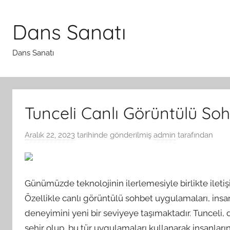
İçeriğe
atla
Dans Sanatı
Dans Sanatı
Tunceli Canlı Görüntülü So
Aralık 22, 2023
tarihinde gönderilmiş
admin
tarafından
Günümüzde teknolojinin ilerlemesiyle birlikte ileti
Özellikle canlı görüntülü sohbet uygulamaları, insan
deneyimini yeni bir seviyeye taşımaktadır. Tunceli, d
şehir olup, bu tür uygulamaları kullanarak insanları