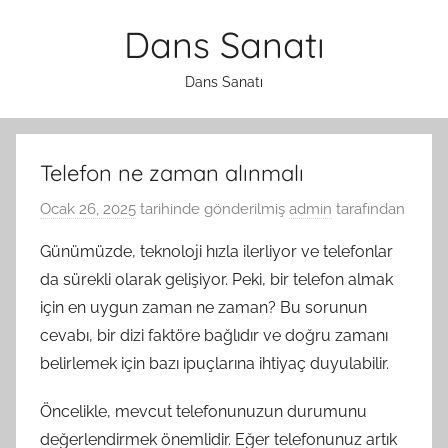
İçeriğe
Dans Sanatı
atla
Dans Sanatı
Telefon ne zaman alınmalı
Ocak 26, 2025
tarihinde gönderilmiş
admin
tarafından
Günümüzde, teknoloji hızla ilerliyor ve telefonlar
da sürekli olarak gelişiyor. Peki, bir telefon almak
için en uygun zaman ne zaman? Bu sorunun
cevabı, bir dizi faktöre bağlıdır ve doğru zamanı
belirlemek için bazı ipuçlarına ihtiyaç duyulabilir.
Öncelikle, mevcut telefonunuzun durumunu
değerlendirmek önemlidir. Eğer telefonunuz artık