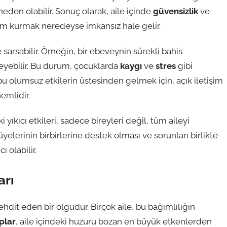
neden olabilir. Sonuç olarak, aile içinde
güvensizlik
ve
etişim kurmak neredeyse imkansız hale gelir.
de sarsabilir. Örneğin, bir ebeveynin sürekli bahis
eyebilir. Bu durum, çocuklarda
kaygı
ve
stres
gibi
 bu olumsuz etkilerin üstesinden gelmek için, açık iletişim
emlidir.
i yıkıcı etkileri, sadece bireyleri değil, tüm aileyi
elerinin birbirlerine destek olması ve sorunları birlikte
 olabilir.
arı
ehdit eden bir olgudur. Birçok aile, bu bağımlılığın
plar
, aile içindeki huzuru bozan en büyük etkenlerden