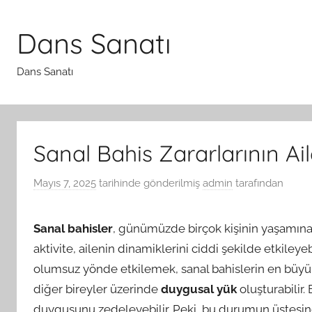
İçeriğe
atla
Dans Sanatı
Dans Sanatı
Sanal Bahis Zararlarının Ail
Mayıs 7, 2025
tarihinde gönderilmiş
admin
tarafından
Sanal bahisler
, günümüzde birçok kişinin yaşamına
aktivite, ailenin dinamiklerini ciddi şekilde etkileyebi
olumsuz yönde etkilemek, sanal bahislerin en büyük za
diğer bireyler üzerinde
duygusal yük
oluşturabilir.
duygusunu zedeleyebilir. Peki, bu durumun üstesinden 