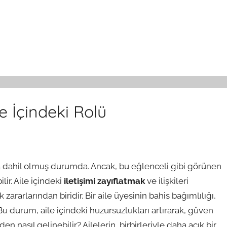
e İçindeki Rolü
 dahil olmuş durumda. Ancak, bu eğlenceli gibi görünen
lir. Aile içindeki
iletişimi zayıflatmak
ve ilişkileri
rarlarından biridir. Bir aile üyesinin bahis bağımlılığı,
 Bu durum, aile içindeki huzursuzlukları artırarak, güven
nasıl gelinebilir? Ailelerin, birbirleriyle daha açık bir