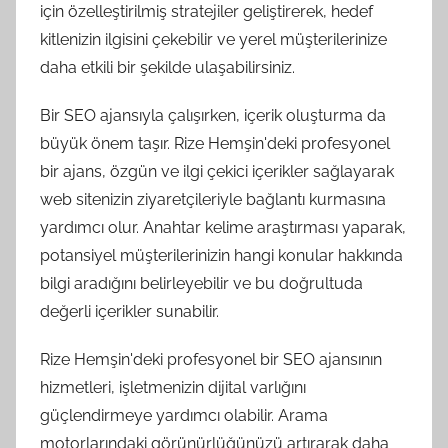
için özelleştirilmiş stratejiler geliştirerek, hedef
kitlenizin ilgisini çekebilir ve yerel müşterilerinize
daha etkili bir şekilde ulaşabilirsiniz.
Bir SEO ajansıyla çalışırken, içerik oluşturma da
büyük önem taşır. Rize Hemşin'deki profesyonel
bir ajans, özgün ve ilgi çekici içerikler sağlayarak
web sitenizin ziyaretçileriyle bağlantı kurmasına
yardımcı olur. Anahtar kelime araştırması yaparak,
potansiyel müşterilerinizin hangi konular hakkında
bilgi aradığını belirleyebilir ve bu doğrultuda
değerli içerikler sunabilir.
Rize Hemşin'deki profesyonel bir SEO ajansının
hizmetleri, işletmenizin dijital varlığını
güçlendirmeye yardımcı olabilir. Arama
motorlarındaki görünürlüğünüzü artırarak daha