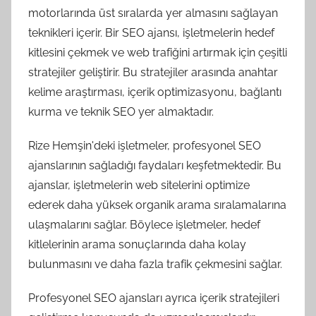
motorlarında üst sıralarda yer almasını sağlayan
teknikleri içerir. Bir SEO ajansı, işletmelerin hedef
kitlesini çekmek ve web trafiğini artırmak için çeşitli
stratejiler geliştirir. Bu stratejiler arasında anahtar
kelime araştırması, içerik optimizasyonu, bağlantı
kurma ve teknik SEO yer almaktadır.
Rize Hemşin'deki işletmeler, profesyonel SEO
ajanslarının sağladığı faydaları keşfetmektedir. Bu
ajanslar, işletmelerin web sitelerini optimize
ederek daha yüksek organik arama sıralamalarına
ulaşmalarını sağlar. Böylece işletmeler, hedef
kitlelerinin arama sonuçlarında daha kolay
bulunmasını ve daha fazla trafik çekmesini sağlar.
Profesyonel SEO ajansları ayrıca içerik stratejileri