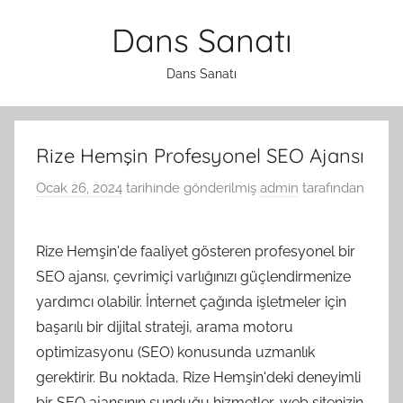
İçeriğe
Dans Sanatı
atla
Dans Sanatı
Rize Hemşin Profesyonel SEO Ajansı
Ocak 26, 2024
tarihinde gönderilmiş
admin
tarafından
Rize Hemşin'de faaliyet gösteren profesyonel bir
SEO ajansı, çevrimiçi varlığınızı güçlendirmenize
yardımcı olabilir. İnternet çağında işletmeler için
başarılı bir dijital strateji, arama motoru
optimizasyonu (SEO) konusunda uzmanlık
gerektirir. Bu noktada, Rize Hemşin'deki deneyimli
bir SEO ajansının sunduğu hizmetler, web sitenizin