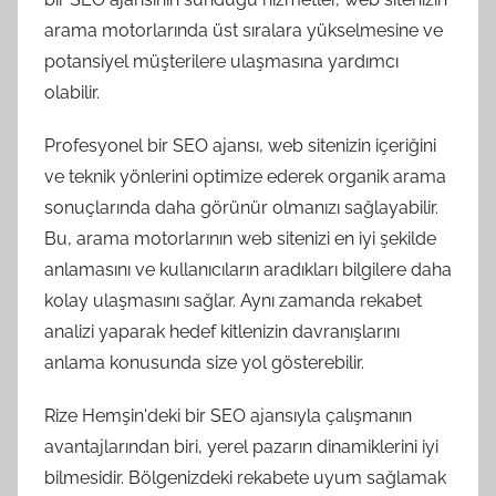
arama motorlarında üst sıralara yükselmesine ve
potansiyel müşterilere ulaşmasına yardımcı
olabilir.
Profesyonel bir SEO ajansı, web sitenizin içeriğini
ve teknik yönlerini optimize ederek organik arama
sonuçlarında daha görünür olmanızı sağlayabilir.
Bu, arama motorlarının web sitenizi en iyi şekilde
anlamasını ve kullanıcıların aradıkları bilgilere daha
kolay ulaşmasını sağlar. Aynı zamanda rekabet
analizi yaparak hedef kitlenizin davranışlarını
anlama konusunda size yol gösterebilir.
Rize Hemşin'deki bir SEO ajansıyla çalışmanın
avantajlarından biri, yerel pazarın dinamiklerini iyi
bilmesidir. Bölgenizdeki rekabete uyum sağlamak