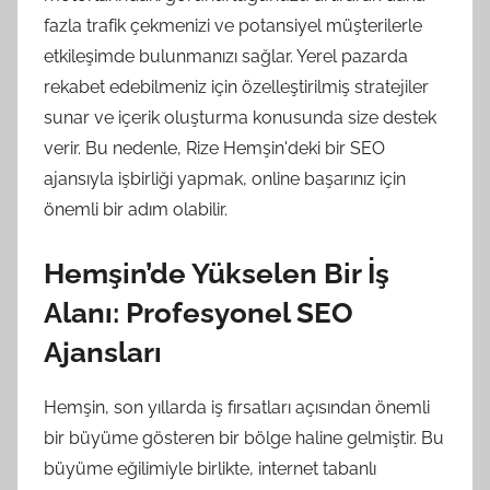
fazla trafik çekmenizi ve potansiyel müşterilerle
etkileşimde bulunmanızı sağlar. Yerel pazarda
rekabet edebilmeniz için özelleştirilmiş stratejiler
sunar ve içerik oluşturma konusunda size destek
verir. Bu nedenle, Rize Hemşin'deki bir SEO
ajansıyla işbirliği yapmak, online başarınız için
önemli bir adım olabilir.
Hemşin’de Yükselen Bir İş
Alanı: Profesyonel SEO
Ajansları
Hemşin, son yıllarda iş fırsatları açısından önemli
bir büyüme gösteren bir bölge haline gelmiştir. Bu
büyüme eğilimiyle birlikte, internet tabanlı