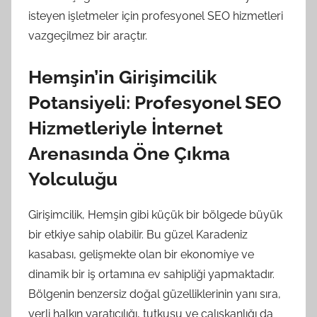
isteyen işletmeler için profesyonel SEO hizmetleri
vazgeçilmez bir araçtır.
Hemşin’in Girişimcilik
Potansiyeli: Profesyonel SEO
Hizmetleriyle İnternet
Arenasında Öne Çıkma
Yolculuğu
Girişimcilik, Hemşin gibi küçük bir bölgede büyük
bir etkiye sahip olabilir. Bu güzel Karadeniz
kasabası, gelişmekte olan bir ekonomiye ve
dinamik bir iş ortamına ev sahipliği yapmaktadır.
Bölgenin benzersiz doğal güzelliklerinin yanı sıra,
yerli halkın yaratıcılığı, tutkusu ve çalışkanlığı da