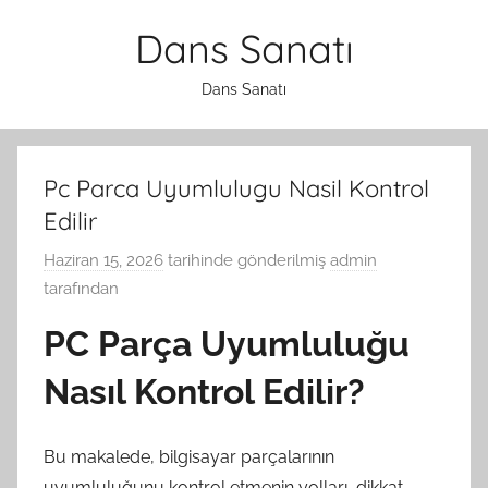
İçeriğe
Dans Sanatı
atla
Dans Sanatı
Pc Parca Uyumlulugu Nasil Kontrol
Edilir
Haziran 15, 2026
tarihinde gönderilmiş
admin
tarafından
PC Parça Uyumluluğu
Nasıl Kontrol Edilir?
Bu makalede, bilgisayar parçalarının
uyumluluğunu kontrol etmenin yolları, dikkat