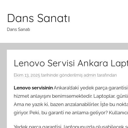
İçeriğe
atla
Dans Sanatı
Dans Sanatı
Lenovo Servisi Ankara Lap
Ekim 13, 2025
tarihinde gönderilmiş
admin
tarafından
Lenovo servisinin
Ankara’daki yedek parça garantisi
hizmet anlayışını benimsemektedir. Laptoplar, günl
Ama ne yazık ki, bazen arızalanabilirler. İşte bu n
giriyor. Peki, bu garanti ne anlama geliyor? Kullanıcı
Yedek parça garantisi, laptopunuzda oluşabilecek soru