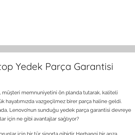
top Yedek Parça Garantisi
, müşteri memnuniyetini ön planda tutarak, kaliteli
ük hayatımızda vazgeçilmez birer parça haline geldi.
oktada, Lenovo’nun sunduğu yedek parça garantisi devreye
lar için ne gibi avantajlar sağlıyor?
nlar için bir tür sigorta gibidir. Herhangi bir arıza