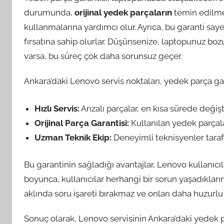
durumunda,
orijinal yedek parçaların
temin edilmes
kullanmalarına yardımcı olur. Ayrıca, bu garanti sa
fırsatına sahip olurlar. Düşünsenize, laptopunuz bo
varsa, bu süreç çok daha sorunsuz geçer.
Ankara’daki Lenovo servis noktaları, yedek parça gara
Hızlı Servis:
Arızalı parçalar, en kısa sürede değiştir
Orijinal Parça Garantisi:
Kullanılan yedek parçalar
Uzman Teknik Ekip:
Deneyimli teknisyenler tarafı
Bu garantinin sağladığı avantajlar, Lenovo kullanıcıla
boyunca, kullanıcılar herhangi bir sorun yaşadıkların
aklında soru işareti bırakmaz ve onları daha huzurlu
Sonuç olarak, Lenovo servisinin Ankara’daki yedek pa