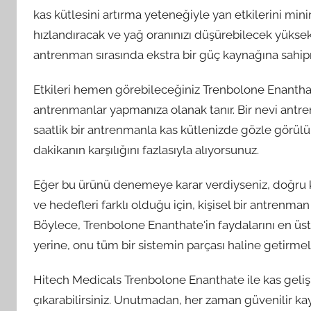
kas kütlesini artırma yeteneğiyle yan etkilerini min
hızlandıracak ve yağ oranınızı düşürebilecek yükse
antrenman sırasında ekstra bir güç kaynağına sahipm
Etkileri hemen görebileceğiniz Trenbolone Enanthat
antrenmanlar yapmanıza olanak tanır. Bir nevi ant
saatlik bir antrenmanla kas kütlenizde gözle görülür b
dakikanın karşılığını fazlasıyla alıyorsunuz.
Eğer bu ürünü denemeye karar verdiyseniz, doğru ku
ve hedefleri farklı olduğu için, kişisel bir antrenm
Böylece, Trenbolone Enanthate'in faydalarını en üst
yerine, onu tüm bir sistemin parçası haline getirmeli
Hitech Medicals Trenbolone Enanthate ile kas gelişimi
çıkarabilirsiniz. Unutmadan, her zaman güvenilir ka