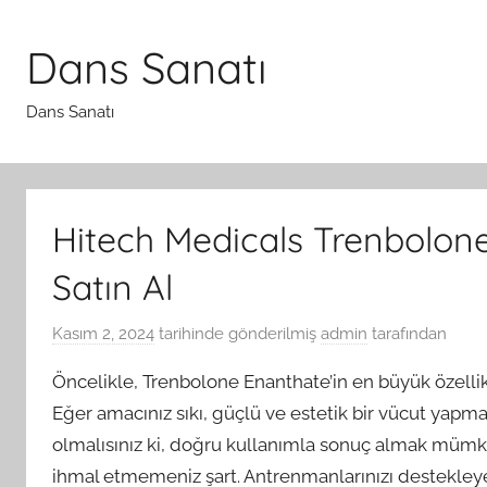
İçeriğe
atla
Dans Sanatı
Dans Sanatı
Hitech Medicals Trenbolon
Satın Al
Kasım 2, 2024
tarihinde gönderilmiş
admin
tarafından
Öncelikle, Trenbolone Enanthate’in en büyük özellikl
Eğer amacınız sıkı, güçlü ve estetik bir vücut yapmak
olmalısınız ki, doğru kullanımla sonuç almak mümkü
ihmal etmemeniz şart. Antrenmanlarınızı destekleyec