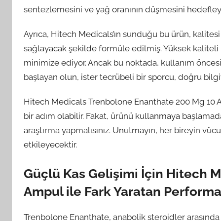
sentezlemesini ve yağ oranının düşmesini hedefleyeb
Ayrıca, Hitech Medicals’ın sunduğu bu ürün, kalites
sağlayacak şekilde formüle edilmiş. Yüksek kaliteli iç
minimize ediyor. Ancak bu noktada, kullanım öncesi b
başlayan olun, ister tecrübeli bir sporcu, doğru bilg
Hitech Medicals Trenbolone Enanthate 200 Mg 10 Am
bir adım olabilir. Fakat, ürünü kullanmaya başla
araştırma yapmalısınız. Unutmayın, her bireyin vücut
etkileyecektir.
Güçlü Kas Gelişimi İçin Hitech 
Ampul ile Fark Yaratan Performa
Trenbolone Enanthate, anabolik steroidler arasında p