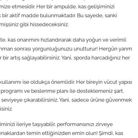
imize etmesidir. Her bir ampulde, kas gelişiminizi
k bir aktif madde bulunmaktadır. Bu sayede, sanki
işsiniz gibi hissedeceksiniz.
e, kas onarımını hızlandırarak daha yoğun ve verimli
renman sonrası yorgunluğunuzu unutturur! Hergün yarım
ir artış sağlayabilirsiniz. Yani, sporda harcadığınız her
llanımı ise oldukça önemlidir. Her bireyin vücut yapısı
an programı ve beslenme planı ile desteklemeniz şart.
 seviyeye çıkarabilirsiniz. Yani, sadece ürüne güvenmek
siniz.
nizi ileriye taşıyabilir, performansınızı zirveye
ynaklardan temin ettiğinizden emin olun! Şimdi, kas