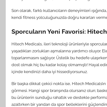
Son olarak, farklı kullanıcıların deneyimleri ışığınd
kendi fitness yolculuğunuzda doğru kararları vermeniz 
Sporcuların Yeni Favorisi: Hitech
Hitech Medicals, ileri teknoloji ürünleriyle sporc
yaşadıkları zorlukları aşmalarına yardımcı oluyor. El
toparlanmasını sağlıyor. Üstelik bu hedefe ulaşırken,
dost olmak hiç bu kadar kolay olmamıştı! Hayal ed
içinde kendinizi daha iyi hissediyorsunuz.
Bir başka dikkat çekici nokta ise, Hitech Medicals’ı
görmesi. Hangi spor branşında olursanız olun; bas
bu ürünlerin sunduğu rahatlık ve destekle performansl
azaltırken bir yandan da spor belleklerini güçlendi