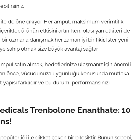
ilirsiniz.
i ile de öne çıkıyor. Her ampul, maksimum verimlilik
erikler, ürünün etkisini artırırken, olası yan etkileri de
ir uzmana danışmak her zaman iyi bir fikir. İster yeni
iye sahip olmak size büyük avantaj sağlar.
pul satın almak, hedeflerinize ulaşmanız için önemli
madan önce, vücudunuza uygunluğu konusunda mutlaka
 yapısı farklıdır ve bu durum, performansınızı
Medicals Trenbolone Enanthate: 10
ns!
opülerliği ile dikkat çeken bir bileşiktir. Bunun sebebi,