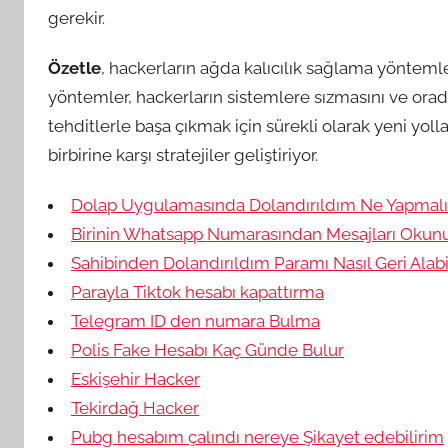
gerekir.
Özetle
, hackerların ağda kalıcılık sağlama yöntemler
yöntemler, hackerların sistemlere sızmasını ve orad
tehditlerle başa çıkmak için sürekli olarak yeni yollar
birbirine karşı stratejiler geliştiriyor.
Dolap Uygulamasında Dolandırıldım Ne Yapmal
Birinin Whatsapp Numarasından Mesajları Okun
Sahibinden Dolandırıldım Paramı Nasıl Geri Alabi
Parayla Tiktok hesabı kapattırma
Telegram ID den numara Bulma
Polis Fake Hesabı Kaç Günde Bulur
Eskişehir Hacker
Tekirdağ Hacker
Pubg hesabım çalındı nereye Şikayet edebilirim