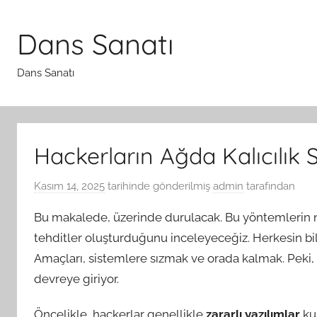
İçeriğe
atla
Dans Sanatı
Dans Sanatı
Hackerların Ağda Kalıcılık
Kasım 14, 2025
tarihinde gönderilmiş
admin
tarafından
Bu makalede, üzerinde durulacak. Bu yöntemlerin nas
tehditler oluşturduğunu inceleyeceğiz. Herkesin bildi
Amaçları, sistemlere sızmak ve orada kalmak. Peki,
devreye giriyor.
Öncelikle, hackerlar genellikle
zararlı yazılımlar
kul