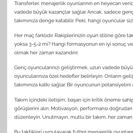
Transferler, menajerlik oyunlarının en heyecan veric
vadede büyük kazançlar sağlar. Ancak, sadece gen
takımınıza denge katabilir. Peki, hangi oyuncular siz
Her maç farklıdır. Rakiplerinizin oyun stiline göre tak
yoksa 3-5-2 mi? Hangi formasyonun en iyi sonuç 
olmak her zaman kazandırır.
Genç oyuncularınızı geliştirmek, uzun vadede büyü
oyuncularınıza özel hedefler belirleyin. Onların gel
takımınıza katkı sağlar. Bir oyuncunun potansiyelini 
Takım içindeki iletişim, başarı için kritik öneme sah
görüşlerini alın. Motivasyon, performansı doğrudan e
düzenleyin. Unutmayın, mutlu bir takım, her zaman 
Bu taktikleri uygulayarak futbol menajerlik oyunların