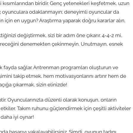
i kısımlarından biridir. Genç yetenekleri keşfetmek, uzun
ç oyunculara odaklanmayın; deneyimli oyuncular da
in için en uygun? Araştırma yaparak doğru kararlar alın.
tiğinizi değiştirmek, sizi bir adım öne çıkarır. 4-4-2 mi,
vereceğini denemekten çekinmeyin. Unutmayın, esnek
k fayda sağlar. Antrenman programları oluşturun ve
işimini takip etmek, hem motivasyonlarını artırır hem de
açığa çıkarmak, sizin elinizde!
iptir. Oyuncularınızla düzenli olarak konuşun, onların
tkiler. Takım ruhunu güçlendirmek için çeşitli aktiviteler
daha iyi oynar!
da başarıyı yakalayabilirsiniz. Şimdi, oyunun tadını