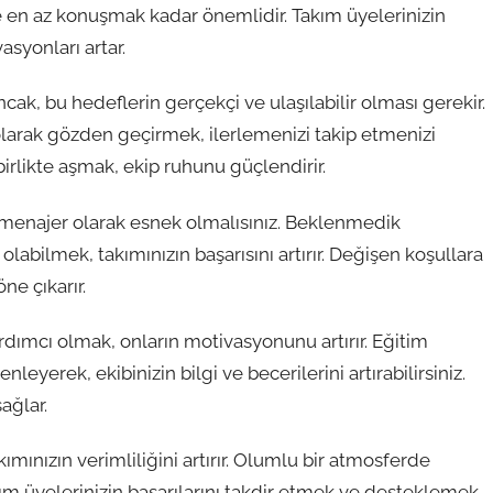
de en az konuşmak kadar önemlidir. Takım üyelerinizin
asyonları artar.
cak, bu hedeflerin gerçekçi ve ulaşılabilir olması gerekir.
i olarak gözden geçirmek, ilerlemenizi takip etmenizi
birlikte aşmak, ekip ruhunu güçlendirir.
ir menajer olarak esnek olmalısınız. Beklenmedik
 olabilmek, takımınızın başarısını artırır. Değişen koşullara
ne çıkarır.
rdımcı olmak, onların motivasyonunu artırır. Eğitim
eyerek, ekibinizin bilgi ve becerilerini artırabilirsiniz.
ağlar.
ımınızın verimliliğini artırır. Olumlu bir atmosferde
akım üyelerinizin başarılarını takdir etmek ve desteklemek,