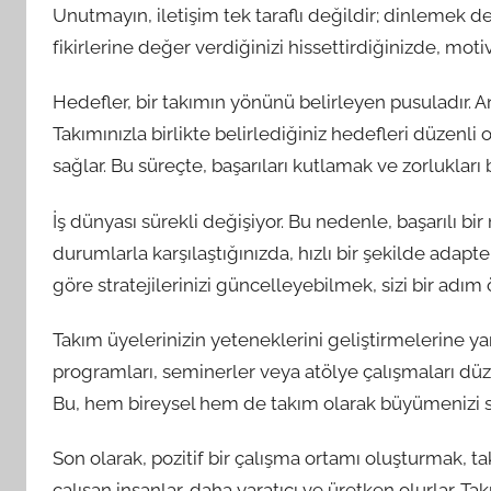
Unutmayın, iletişim tek taraflı değildir; dinlemek 
fikirlerine değer verdiğinizi hissettirdiğinizde, motiv
Hedefler, bir takımın yönünü belirleyen pusuladır. An
Takımınızla birlikte belirlediğiniz hedefleri düzenl
sağlar. Bu süreçte, başarıları kutlamak ve zorlukları 
İş dünyası sürekli değişiyor. Bu nedenle, başarılı b
durumlarla karşılaştığınızda, hızlı bir şekilde adapte
göre stratejilerinizi güncelleyebilmek, sizi bir adım ö
Takım üyelerinizin yeteneklerini geliştirmelerine ya
programları, seminerler veya atölye çalışmaları düzenl
Bu, hem bireysel hem de takım olarak büyümenizi s
Son olarak, pozitif bir çalışma ortamı oluşturmak, tak
çalışan insanlar, daha yaratıcı ve üretken olurlar. T