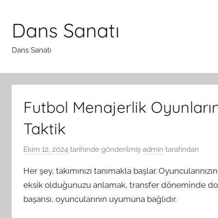
İçeriğe
atla
Dans Sanatı
Dans Sanatı
Futbol Menajerlik Oyunları
Taktik
Ekim 12, 2024
tarihinde gönderilmiş
admin
tarafından
Her şey, takımınızı tanımakla başlar. Oyuncularınızın
eksik olduğunuzu anlamak, transfer döneminde doğ
başarısı, oyuncularının uyumuna bağlıdır.