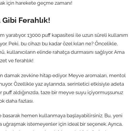
mak için harekete geçme zamanı!
 Gibi Ferahlık!
m yaratıyor. 13000 puff kapasitesi ile uzun süreli kullanım
ıyor. Peki, bu cihazı bu kadar özel kılan ne? Öncelikle,
, kullanıcıların elinde rahatça durmasını sağlıyor. Ama
et ve ferahlık!
ların damak zevkine hitap ediyor. Meyve aromaları, mentol
uyor. Özellikle yaz aylarında, serinletici etkisiyle adeta
er puff aldığınızda, taze bir meyve suyu içiyormuşsunuz
ok daha fazlası.
e basarak hemen kullanmaya başlayabilirsiniz. Bu, yeni
la uğraşmak istemeyenler için ideal bir seçenek. Ayrıca,