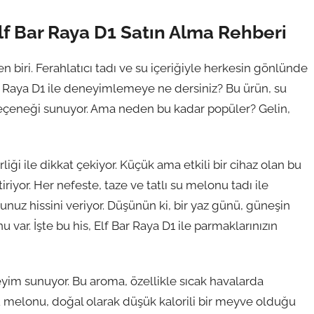
lf Bar Raya D1 Satın Alma Rehberi
biri. Ferahlatıcı tadı ve su içeriğiyle herkesin gönlünde
ar Raya D1 ile deneyimlemeye ne dersiniz? Bu ürün, su
seçeneği sunuyor. Ama neden bu kadar popüler? Gelin,
rliği ile dikkat çekiyor. Küçük ama etkili bir cihaz olan bu
iyor. Her nefeste, taze ve tatlı su melonu tadı ile
uz hissini veriyor. Düşünün ki, bir yaz günü, güneşin
 var. İşte bu his, Elf Bar Raya D1 ile parmaklarınızın
yim sunuyor. Bu aroma, özellikle sıcak havalarda
 su melonu, doğal olarak düşük kalorili bir meyve olduğu