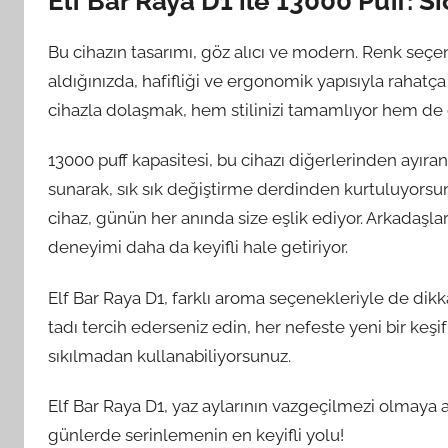
Elf Bar Raya D1 ile 13000 Puff: 
Bu cihazın tasarımı, göz alıcı ve modern. Renk seçen
aldığınızda, hafifliği ve ergonomik yapısıyla rahatça
cihazla dolaşmak, hem stilinizi tamamlıyor hem de d
13000 puff kapasitesi, bu cihazı diğerlerinden ayıra
sunarak, sık sık değiştirme derdinden kurtuluyorsun
cihaz, günün her anında size eşlik ediyor. Arkadaşla
deneyimi daha da keyifli hale getiriyor.
Elf Bar Raya D1, farklı aroma seçenekleriyle de dikk
tadı tercih ederseniz edin, her nefeste yeni bir keşi
sıkılmadan kullanabiliyorsunuz.
Elf Bar Raya D1, yaz aylarının vazgeçilmezi olmay
günlerde serinlemenin en keyifli yolu!