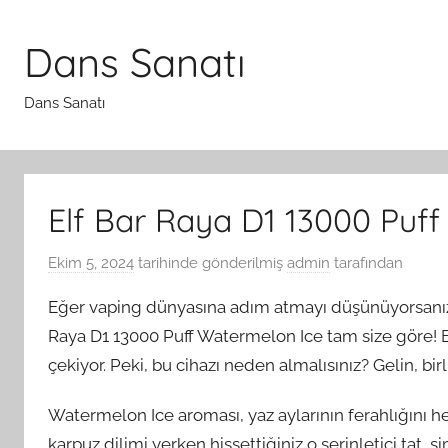
İçeriğe
atla
Dans Sanatı
Dans Sanatı
Elf Bar Raya D1 13000 Puff
Ekim 5, 2024
tarihinde gönderilmiş
admin
tarafından
Eğer vaping dünyasına adım atmayı düşünüyorsanız y
Raya D1 13000 Puff Watermelon Ice tam size göre! 
çekiyor. Peki, bu cihazı neden almalısınız? Gelin, bir
Watermelon Ice aroması, yaz aylarının ferahlığını he
karpuz dilimi yerken hissettiğiniz o serinletici tat, ş