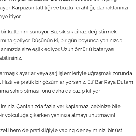
or. Karpuzun tatlılığı ve buzlu ferahlığı, damaklarınızı
ye itiyor.
 bir kullanım sunuyor. Bu, sık sık cihaz değiştirmek
mına geliyor. Düşünün ki, bir gün boyunca yanınızda
r anınızda size eşlik ediyor. Uzun ömürlü bataryası
ilirsiniz.
. Karmaşık ayarlar veya şarj işlemleriyle uğraşmak zorunda
Hızlı ve pratik bir çözüm arıyorsanız, Elf Bar Raya D1 tam
ıma sahip olması, onu daha da cazip kılıyor.
lirsiniz. Çantanızda fazla yer kaplamaz, cebinize bile
da bir yolculuğa çıkarken yanınıza almayı unutmayın!
eti hem de pratikliğiyle vaping deneyiminizi bir üst