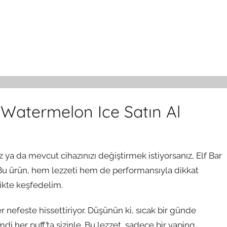
 Watermelon Ice Satın Al
a da mevcut cihazınızı değiştirmek istiyorsanız, Elf Bar
Bu ürün, hem lezzeti hem de performansıyla dikkat
likte keşfedelim.
r nefeste hissettiriyor. Düşünün ki, sıcak bir günde
imdi her puff’ta sizinle. Bu lezzet, sadece bir vaping