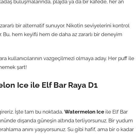
Arkadaş buluşmalarında, plajda ya da bir kafede, her an
rarlı bir alternatif sunuyor. Nikotin seviyelerini kontrol
. Bu, hem keyifli hem de daha az zararlı bir deneyim
ara kullanıcılarının vazgeçilmezi olmaya aday. Her puff ile
enemek şart!
on Ice ile Elf Bar Raya D1
gireriz. İşte tam bu noktada,
Watermelon Ice
ile Elf Bar
gününde dışarıda güneşin altında terliyorsunuz. Bir yudum
rahlama anını yaşıyorsunuz. Su gibi hafif, ama bir o kadar