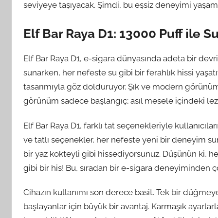
seviyeye taşıyacak. Şimdi, bu eşsiz deneyimi yaşa
Elf Bar Raya D1: 13000 Puff ile Su
Elf Bar Raya D1, e-sigara dünyasında adeta bir devri
sunarken, her nefeste su gibi bir ferahlık hissi yaşat
tasarımıyla göz dolduruyor. Şık ve modern görünümü
görünüm sadece başlangıç; asıl mesele içindeki lezz
Elf Bar Raya D1, farklı tat seçenekleriyle kullanıcı
ve tatlı seçenekler, her nefeste yeni bir deneyim sun
bir yaz kokteyli gibi hissediyorsunuz. Düşünün ki, h
gibi bir his! Bu, sıradan bir e-sigara deneyiminden ç
Cihazın kullanımı son derece basit. Tek bir düğmey
başlayanlar için büyük bir avantaj. Karmaşık ayarlar