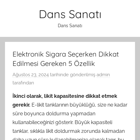
İçeriğe
Dans Sanatı
atla
Dans Sanatı
Elektronik Sigara Seçerken Dikkat
Edilmesi Gereken 5 Özellik
Ağustos 23, 2024
tarihinde gönderilmiş
admin
tarafından
İkinci olarak, likit kapasitesine dikkat etmek
gerekir.
E-likit tanklarının büyüklüğü, size ne kadar
süre boyunca doldurma yapmadan
kullanabileceğinizi gösterir. Büyük kapasiteli
tanklar, sıklıkla likit doldurmak zorunda kalmadan
daha uzun süre kullanabilmenize olanak tanır, bu