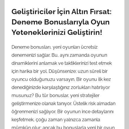
Geliştiriciler İçin Altın Fırsat:
Deneme Bonuslarıyla Oyun
Yeteneklerinizi Geliştirin!
Deneme bonusları, yeni oyunları ücretsiz
denemenizi sağlar. Bu, aynı zamanda oyunun
dinamiklerini anlamak ve taktiklerinizi test etmek
için harika bir yol. Düşünsenize; uzun süreli bir
oyuncu olduğunuzu varsayın. Bir oyunu ilk kez
denediğinizde karşılaştığınız zorlukları hatırlıyor
musunuz? Bu tür bonuslar, yeni stratejiler
geliştirmenize olanak tanıyor. Üstelik risk almadan
öğrenmenizi sağlıyor. Bir oyunun ince detaylarını
keşfetmek, çoğu zaman yalnızca zamanla
mümkün olur; ancak bu bonuslarla yeni bir oyun