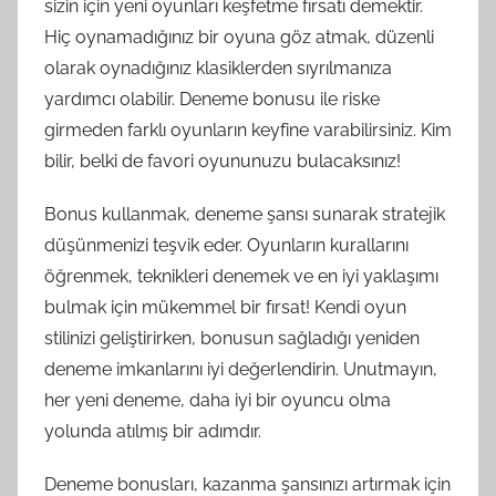
sizin için yeni oyunları keşfetme fırsatı demektir.
Hiç oynamadığınız bir oyuna göz atmak, düzenli
olarak oynadığınız klasiklerden sıyrılmanıza
yardımcı olabilir. Deneme bonusu ile riske
girmeden farklı oyunların keyfine varabilirsiniz. Kim
bilir, belki de favori oyununuzu bulacaksınız!
Bonus kullanmak, deneme şansı sunarak stratejik
düşünmenizi teşvik eder. Oyunların kurallarını
öğrenmek, teknikleri denemek ve en iyi yaklaşımı
bulmak için mükemmel bir fırsat! Kendi oyun
stilinizi geliştirirken, bonusun sağladığı yeniden
deneme imkanlarını iyi değerlendirin. Unutmayın,
her yeni deneme, daha iyi bir oyuncu olma
yolunda atılmış bir adımdır.
Deneme bonusları, kazanma şansınızı artırmak için