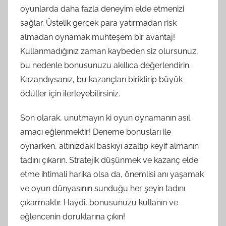
oyunlarda daha fazla deneyim elde etmenizi
sağlar. Üstelik gerçek para yatırmadan risk
almadan oynamak muhteşem bir avantaj!
Kullanmadığınız zaman kaybeden siz olursunuz,
bu nedenle bonusunuzu akıllıca değerlendirin.
Kazandıysanız, bu kazançları biriktirip büyük
ödüller için ilerleyebilirsiniz.
Son olarak, unutmayın ki oyun oynamanın asıl
amacı eğlenmektir! Deneme bonusları ile
oynarken, altınızdaki baskıyı azaltıp keyif almanın
tadını çıkarın. Stratejik düşünmek ve kazanç elde
etme ihtimali harika olsa da, önemlisi anı yaşamak
ve oyun dünyasının sunduğu her şeyin tadını
çıkarmaktır. Haydi, bonusunuzu kullanın ve
eğlencenin doruklarına çıkın!