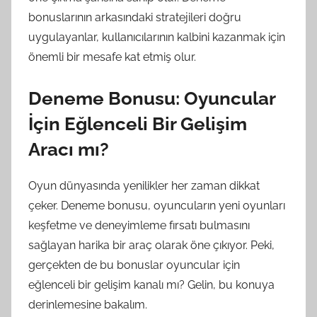
bonuslarının arkasındaki stratejileri doğru
uygulayanlar, kullanıcılarının kalbini kazanmak için
önemli bir mesafe kat etmiş olur.
Deneme Bonusu: Oyuncular
İçin Eğlenceli Bir Gelişim
Aracı mı?
Oyun dünyasında yenilikler her zaman dikkat
çeker. Deneme bonusu, oyuncuların yeni oyunları
keşfetme ve deneyimleme fırsatı bulmasını
sağlayan harika bir araç olarak öne çıkıyor. Peki,
gerçekten de bu bonuslar oyuncular için
eğlenceli bir gelişim kanalı mı? Gelin, bu konuya
derinlemesine bakalım.