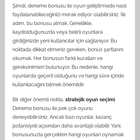
Şimdi, deneme bonusu ile oyun geliştirmede nasıl
faydalanabileceğinizi merak ediyor olabilirsiniz. İlk
adım, bu bonusu almak. Genellikle,
kaydolduğunuzda veya belirli oyunlara
girdiğinizde yeni kullanıcılar için sağlanıyor. Bu
noktada dikkat etmeniz gereken, bonus şartlarını
okumak. Her bonusun farklı kuralları ve
gereksinimleri bulunuyor. Bu nedenle, hangi
oyunlarda geçerli olduğunu ve hangi süre içinde
kullanılacağını bilmek önemlidir.
Bir diğer önemli nokta,
stratejik oyun seçimi
.
Deneme bonusu ile pek çok oyunu
deneyebilirsiniz. Ancak bazı oyunlar, kazanç
potansiyeli açısından daha avantajlı olabilir. Yani,
bonusunuzla gerçekten hangi oyunları oynamak