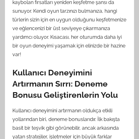
kaybolan fırsatları yeniden keşfetme şansı da
sunuyor. Kendi oyun tarzınızı bulmanıza, hangi
türlerin sizin için en uygun olduğunu keşfetmenize
ve eğlencenizi bir üst seviyeye çıkarmanıza
yardımcı oluyor. Kısacası, her oturumda daha iyi
bir oyun deneyimi yaşamak için elinizde bir hazine
var!
Kullanıcı Deneyimini
Artırmanın Sırrı: Deneme
Bonusu Geliştirenlerin Yolu
Kullanıcı deneyimini artırmanın oldukça etkili
yollarından biri, deneme bonuslarıdır. İlk bakışta
basit bir teşvik gibi görünebilir, ancak arkasında
yatan stratejiler, işletmeler için büyük farklar