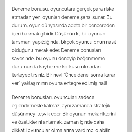
Deneme bonusu, oyunculara gerçek para riske
atmadan yeni oyunları deneme şansı sunar. Bu
durum, oyun dünyasında adeta bir pencereden
içeri bakmak gibidir. Düşünün ki, bir oyunun
lansmanı yapıldığında, birçok oyuncu onun nasıl
olduğunu merak eder. Deneme bonusları
sayesinde, bu oyunu deneyip beğenmeme
durumunda kaybetme korkusu olmadan
ilerleyebilirsiniz. Bir nevi “Önce dene, sonra karar
ver” yaklaşımının oyuna entegre edilmiş hali!
Deneme bonusları, oyuncuları sadece
eğlendirmekle kalmaz, aynı zamanda stratejik
düşünmeyi teşvik eder. Bir oyunun mekaniklerini
ve özelliklerini anlamak, zaman içinde daha
dikkatli oyuncular olmalarına yardımcı olabilir.