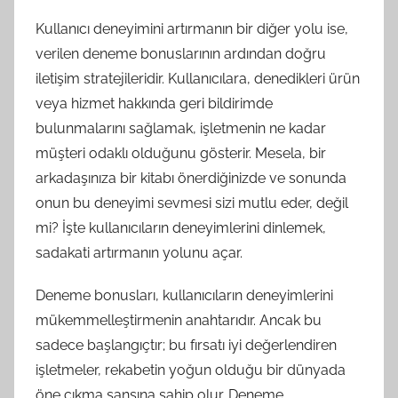
Kullanıcı deneyimini artırmanın bir diğer yolu ise,
verilen deneme bonuslarının ardından doğru
iletişim stratejileridir. Kullanıcılara, denedikleri ürün
veya hizmet hakkında geri bildirimde
bulunmalarını sağlamak, işletmenin ne kadar
müşteri odaklı olduğunu gösterir. Mesela, bir
arkadaşınıza bir kitabı önerdiğinizde ve sonunda
onun bu deneyimi sevmesi sizi mutlu eder, değil
mi? İşte kullanıcıların deneyimlerini dinlemek,
sadakati artırmanın yolunu açar.
Deneme bonusları, kullanıcıların deneyimlerini
mükemmelleştirmenin anahtarıdır. Ancak bu
sadece başlangıçtır; bu fırsatı iyi değerlendiren
işletmeler, rekabetin yoğun olduğu bir dünyada
öne çıkma şansına sahip olur. Deneme