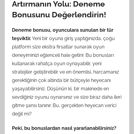
Artırmanın Yolu: Deneme
Bonusunu Değerlendirin!
Deneme bonusu, oyunculara sunulan bir tür
teşviktir.
Yeni bir oyuna giriş yaptığınızda, çoğu
platform size ekstra fırsatlar sunarak oyun
deneyiminizi eğlenceli hale getirir. Bu bonusları
kullanarak rahatça oyun oynayabilir, yeni
stratejiler geliştirebilir ve en önemlisi, harcamanız
gerektiğinin çok altında bir bütçeyle heyecanı
yaşayabilirsiniz. Düşünün ki, bir makinede en
sevdiğiniz oyunu oynarsınız ve size biraz daha ileri
gitme şansı tanınır. Bu, gerçekten heyecan verici
değil mi?
Peki, bu bonuslardan nasıl yararlanabilirsiniz?