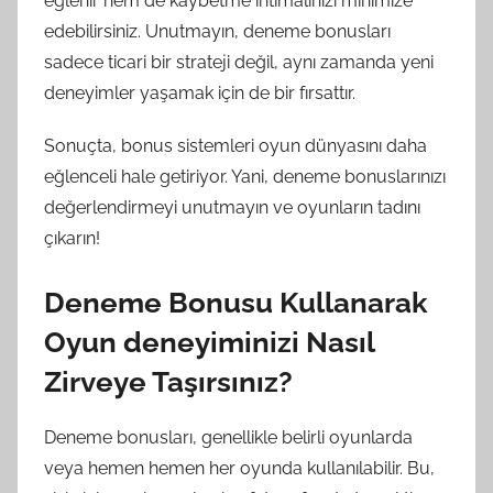
eğlenir hem de kaybetme ihtimalinizi minimize
edebilirsiniz. Unutmayın, deneme bonusları
sadece ticari bir strateji değil, aynı zamanda yeni
deneyimler yaşamak için de bir fırsattır.
Sonuçta, bonus sistemleri oyun dünyasını daha
eğlenceli hale getiriyor. Yani, deneme bonuslarınızı
değerlendirmeyi unutmayın ve oyunların tadını
çıkarın!
Deneme Bonusu Kullanarak
Oyun deneyiminizi Nasıl
Zirveye Taşırsınız?
Deneme bonusları, genellikle belirli oyunlarda
veya hemen hemen her oyunda kullanılabilir. Bu,