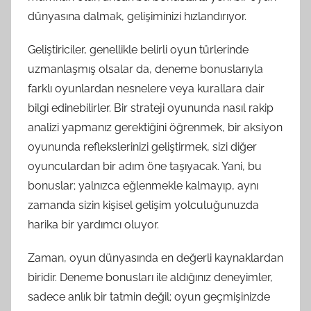
dünyasına dalmak, gelişiminizi hızlandırıyor.
Geliştiriciler, genellikle belirli oyun türlerinde
uzmanlaşmış olsalar da, deneme bonuslarıyla
farklı oyunlardan nesnelere veya kurallara dair
bilgi edinebilirler. Bir strateji oyununda nasıl rakip
analizi yapmanız gerektiğini öğrenmek, bir aksiyon
oyununda reflekslerinizi geliştirmek, sizi diğer
oyunculardan bir adım öne taşıyacak. Yani, bu
bonuslar; yalnızca eğlenmekle kalmayıp, aynı
zamanda sizin kişisel gelişim yolculuğunuzda
harika bir yardımcı oluyor.
Zaman, oyun dünyasında en değerli kaynaklardan
biridir. Deneme bonusları ile aldığınız deneyimler,
sadece anlık bir tatmin değil; oyun geçmişinizde