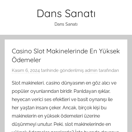
İçeriğe
Dans Sanatı
atla
Dans Sanatı
Casino Slot Makinelerinde En Yüksek
Ödemeler
Kasım 6, 2024
tarihinde gönderilmiş
admin
tarafından
Slot makineleri, casino dünyasının en göz alıcı ve
popüler oyunlarından biridir. Parıldayan ışıklar,
heyecan verici ses efektleri ve basit oynanışı ile
her yaştan insanı çeker. Ancak, birçok kişi bu
makinelerin en yüksek ödemeleri üzerine
düşünmeyi unutur. Peki, slot makinelerinde en