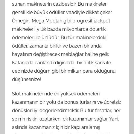
sunan makinelerin cazibesidir. Bu makineler
genellikle büyük ödüller vaadiyle dikkat çeker.
Örneğin, Mega Moolah gibi progresif jackpot
makineleri, yıllık bazda milyonlarca dolarlık
ödemeleri ile ünlüdür. Bu tür makinelerdeki
ödüller, zamanla birikir ve bazen bir anda
hayatınızı değiştirecek meblağlar haline gelir.
Kafanızda canlandırdığınızda, bir anlık şans ile
cebinizde düğüm gibi bir miktar para olduğunu
düşünsenize!
Slot makinelerinde en yüksek ödemeleri
kazanmanın bir yolu da bonus turlarını ve ücretsiz
dönüşleri iyi değerlendirmektir. Bu tür fırsatlar, her
spin’in riskini azaltırken, ek kazanımlar sağlar. Yani,
aslında kazanmanız için bir kapı aralamış