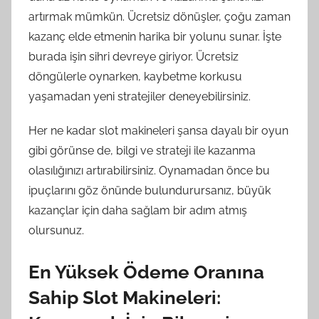
artırmak mümkün. Ücretsiz dönüşler, çoğu zaman
kazanç elde etmenin harika bir yolunu sunar. İşte
burada işin sihri devreye giriyor. Ücretsiz
döngülerle oynarken, kaybetme korkusu
yaşamadan yeni stratejiler deneyebilirsiniz.
Her ne kadar slot makineleri şansa dayalı bir oyun
gibi görünse de, bilgi ve strateji ile kazanma
olasılığınızı artırabilirsiniz. Oynamadan önce bu
ipuçlarını göz önünde bulundurursanız, büyük
kazançlar için daha sağlam bir adım atmış
olursunuz.
En Yüksek Ödeme Oranına
Sahip Slot Makineleri: