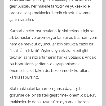
gelir. Ancak, her makine farklıdır ve yüksek RTP
oranına sahip makineleri tercih etmek, kazanma
şansınızı artırır.
Kumarhaneler, oyuncuların ilgisini çekmek için sık
sık bonuslar ve promosyonlar sunar. Bu, hem yeni
hem de mevcut oyuncular için oldukça cazip bir
fırsat. Ücretsiz dönüşler veya ekstra kredi gibi
teklifler, şansınızı artırmanın harika yollarıdır. Ancak,
bu bonusların şartlarını okuyup anlamak
önemlidir; aksi takdirde, beklenmedik kurallarla
karşılaşabilirsiniz.
Slot makineleri tamamen şansa dayalı gibi
görünse de, bir strateji geliştirmek önemlidir. Belirli
makinelerde daha uzun süre oynamak, kazanç