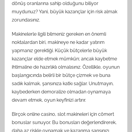
dönüş oranlarına sahip olduğunu biliyor
muydunuz? Yani, büyük kazançlar için risk almak
zorundasınız.
Makinelerle ilgili bilmeniz gereken en önemli
noktalardan biri, makineye ne kadar yatırım
yapmanız gerektiği. Küçük bütçelerle büyük
kazançlar elde etmek mümkün; ancak kaybetme
ihtimaline de hazırlıklı olmalısınız. Özellikle, oyunun
başlangıcında belirli bir bütçe çizmek ve buna
sadık kalmak, şansınıza katkı sağlar. Unutmayın,
kaybederken demoralize olmadan oynamaya
devam etmek, oyun keyfinizi artırır.
Birçok online casino, slot makineleri için cömert
bonuslar sunuyor. Bu bonusları değerlendirerek,
daha az riskle oynamak ve kazanma şansınızı