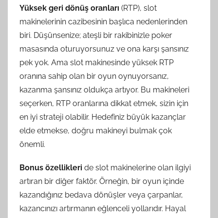
Yüksek geri dönüş oranları
(RTP), slot
makinelerinin cazibesinin başlıca nedenlerinden
biri. Düşünsenize; ateşli bir rakibinizle poker
masasında oturuyorsunuz ve ona karşı şansınız
pek yok. Ama slot makinesinde yüksek RTP
oranına sahip olan bir oyun oynuyorsanız,
kazanma şansınız oldukça artıyor. Bu makineleri
seçerken, RTP oranlarına dikkat etmek, sizin için
en iyi strateji olabilir. Hedefiniz büyük kazançlar
elde etmekse, doğru makineyi bulmak çok
önemli.
Bonus özellikleri
de slot makinelerine olan ilgiyi
artıran bir diğer faktör. Örneğin, bir oyun içinde
kazandığınız bedava dönüşler veya çarpanlar,
kazancınızı artırmanın eğlenceli yollarıdır. Hayal