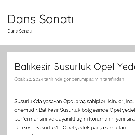
İçeriğe
atla
Dans Sanatı
Dans Sanatı
Balıkesir Susurluk Opel Y
Ocak 22, 2024
tarihinde gönderilmiş
admin
tarafından
Susurluk'da yaşayan Opel araç sahipleri için, orijin
önemlidir. Balıkesir Susurluk bölgesinde Opel yede
performansını ve dayanıklılığını korumanın yanı sır
Balıkesir Susurluk'ta Opel yedek parça sorgulamanın