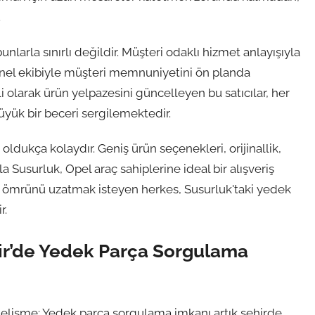
.
larla sınırlı değildir. Müşteri odaklı hizmet anlayışıyla
esyonel ekibiyle müşteri memnuniyetini ön planda
i olarak ürün yelpazesini güncelleyen bu satıcılar, her
ük bir beceri sergilemektedir.
oldukça kolaydır. Geniş ürün seçenekleri, orijinallik,
a Susurluk, Opel araç sahiplerine ideal bir alışveriş
e ömrünü uzatmak isteyen herkes, Susurluk'taki yedek
r.
sir’de Yedek Parça Sorgulama
r gelişme: Yedek parça sorgulama imkanı artık şehirde