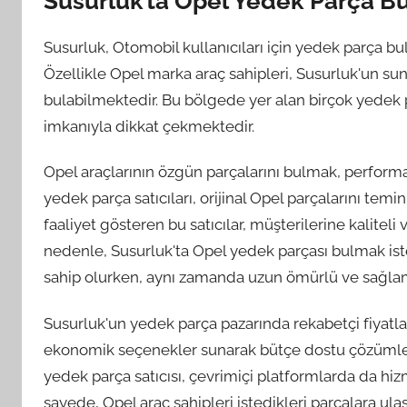
Susurluk’ta Opel Yedek Parça Bu
Susurluk, Otomobil kullanıcıları için yedek parça b
Özellikle Opel marka araç sahipleri, Susurluk'un su
bulabilmektedir. Bu bölgede yer alan birçok yedek pa
imkanıyla dikkat çekmektedir.
Opel araçlarının özgün parçalarını bulmak, performa
yedek parça satıcıları, orijinal Opel parçalarını te
faaliyet gösteren bu satıcılar, müşterilerine kalite
nedenle, Susurluk'ta Opel yedek parçası bulmak is
sahip olurken, aynı zamanda uzun ömürlü ve sağlam p
Susurluk'un yedek parça pazarında rekabetçi fiyatlar
ekonomik seçenekler sunarak bütçe dostu çözümler 
yedek parça satıcısı, çevrimiçi platformlarda da hiz
sayede, Opel araç sahipleri istedikleri parçalara 