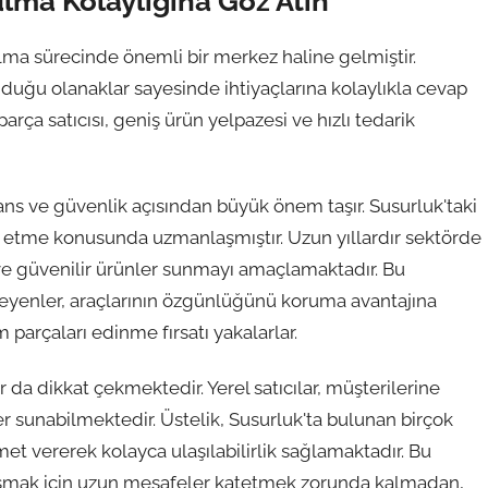
lma Kolaylığına Göz Atın
ulma sürecinde önemli bir merkez haline gelmiştir.
nduğu olanaklar sayesinde ihtiyaçlarına kolaylıkla cevap
rça satıcısı, geniş ürün yelpazesi ve hızlı tedarik
ns ve güvenlik açısından büyük önem taşır. Susurluk'taki
min etme konusunda uzmanlaşmıştır. Uzun yıllardır sektörde
li ve güvenilir ürünler sunmayı amaçlamaktadır. Bu
teyenler, araçlarının özgünlüğünü koruma avantajına
arçaları edinme fırsatı yakalarlar.
 da dikkat çekmektedir. Yerel satıcılar, müşterilerine
sunabilmektedir. Üstelik, Susurluk'ta bulunan birçok
met vererek kolayca ulaşılabilirlik sağlamaktadır. Bu
ulaşmak için uzun mesafeler katetmek zorunda kalmadan,