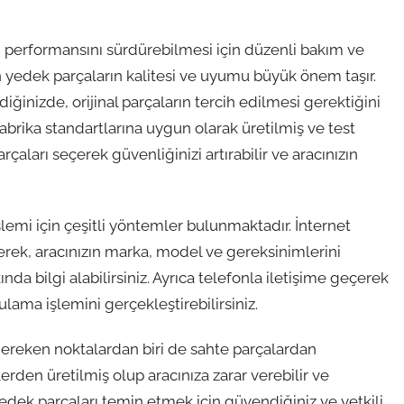
 performansını sürdürebilmesi için düzenli bakım ve
an yedek parçaların kalitesi ve uyumu büyük önem taşır.
ğinizde, orijinal parçaların tercih edilmesi gerektiğini
fabrika standartlarına uygun olarak üretilmiş ve test
çaları seçerek güvenliğinizi artırabilir ve aracınızın
lemi için çeşitli yöntemler bulunmaktadır. İnternet
rerek, aracınızın marka, model ve gereksinimlerini
 bilgi alabilirsiniz. Ayrıca telefonla iletişime geçerek
lama işlemini gerçekleştirebilirsiniz.
reken noktalardan biri de sahte parçalardan
erden üretilmiş olup aracınıza zarar verebilir ve
 yedek parçaları temin etmek için güvendiğiniz ve yetkili