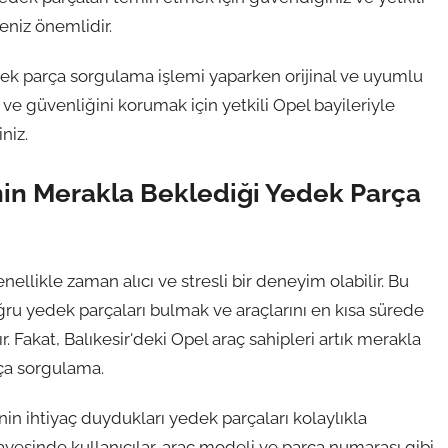
eniz önemlidir.
dek parça sorgulama işlemi yaparken orijinal ve uyumlu
ı ve güvenliğini korumak için yetkili Opel bayileriyle
niz.
inin Merakla Beklediği Yedek Parça
ellikle zaman alıcı ve stresli bir deneyim olabilir. Bu
oğru yedek parçaları bulmak ve araçlarını en kısa sürede
. Fakat, Balıkesir'deki Opel araç sahipleri artık merakla
rça sorgulama.
in ihtiyaç duydukları yedek parçaları kolaylıkla
yesinde kullanıcılar, araç modeli ve parça numarası gibi