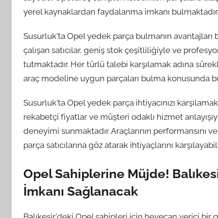
yerel kaynaklardan faydalanma imkanı bulmaktadır
Susurluk'ta Opel yedek parça bulmanın avantajları bun
çalışan satıcılar, geniş stok çeşitliliğiyle ve prof
tutmaktadır. Her türlü talebi karşılamak adına sürekl
araç modeline uygun parçaları bulma konusunda büy
Susurluk'ta Opel yedek parça ihtiyacınızı karşılamak 
rekabetçi fiyatlar ve müşteri odaklı hizmet anlayışıyl
deneyimi sunmaktadır. Araçlarının performansını v
parça satıcılarına göz atarak ihtiyaçlarını karşılayabili
Opel Sahiplerine Müjde! Balıke
İmkanı Sağlanacak
Balıkesir'deki Opel sahipleri için heyecan verici bi