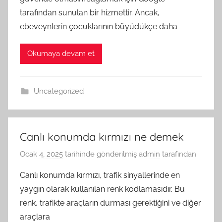
tarafından sunulan bir hizmettir. Ancak,
ebeveynlerin çocuklarının büyüdükçe daha
Okumaya devam et
Uncategorized
Canlı konumda kırmızı ne demek
Ocak 4, 2025
tarihinde gönderilmiş
admin
tarafından
Canlı konumda kırmızı, trafik sinyallerinde en
yaygın olarak kullanılan renk kodlamasıdır. Bu
renk, trafikte araçların durması gerektiğini ve diğer
araçlara