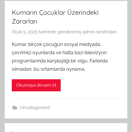
Kumarın Çocuklar Üzerindeki
Zararları
Ocak 5, 2025
tarihinde gönderilmiş
admin
tarafından
Kumar, birçok çocuğun sosyal medyada,
çevrimiçi oyunlarda ve hatta bazı televizyon
programlarında karşılaştığı bir olgu. Farkında
olmadan, bu ortamlarda oynama,
Okumaya devam et
Uncategorized