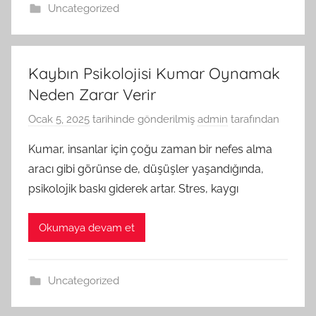
Uncategorized
Kaybın Psikolojisi Kumar Oynamak
Neden Zarar Verir
Ocak 5, 2025
tarihinde gönderilmiş
admin
tarafından
Kumar, insanlar için çoğu zaman bir nefes alma
aracı gibi görünse de, düşüşler yaşandığında,
psikolojik baskı giderek artar. Stres, kaygı
Okumaya devam et
Uncategorized