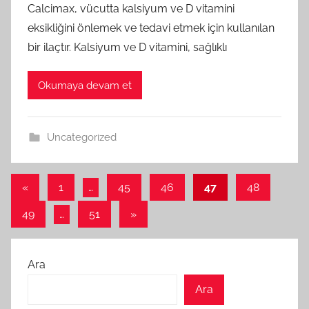
Calcimax, vücutta kalsiyum ve D vitamini
eksikliğini önlemek ve tedavi etmek için kullanılan
bir ilaçtır. Kalsiyum ve D vitamini, sağlıklı
Okumaya devam et
Uncategorized
Yazı
Önceki
«
1
…
45
46
47
48
yazılar
sayfalaması
Sonraki
49
…
51
»
yazılar
Ara
Ara